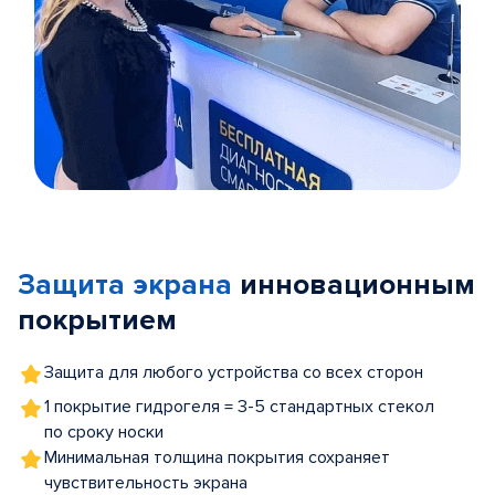
Item
1
of
Защита экрана
инновационным
5
покрытием
Защита для любого устройства со всех сторон
1 покрытие гидрогеля = 3-5 стандартных стекол
по сроку носки
Минимальная толщина покрытия сохраняет
чувствительность экрана