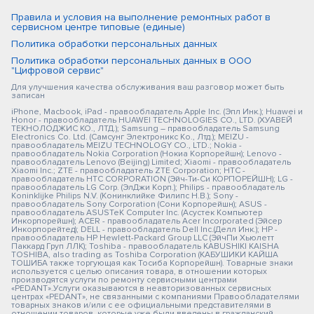
Правила и условия на выполнение ремонтных работ в
сервисном центре типовые (единые)
Политика обработки персональных данных
Политика обработки персональных данных в ООО
"Цифровой сервис"
Для улучшения качества обслуживания ваш разговор может быть
записан
iPhone, Macbook, iPad - правообладатель Apple Inc. (Эпл Инк.); Huawei и
Honor - правообладатель HUAWEI TECHNOLOGIES CO., LTD. (ХУАВЕЙ
ТЕКНОЛОДЖИС КО., ЛТД.); Samsung – правообладатель Samsung
Electronics Co. Ltd. (Самсунг Электроникс Ко., Лтд.); MEIZU -
правообладатель MEIZU TECHNOLOGY CO., LTD.; Nokia -
правообладатель Nokia Corporation (Нокиа Корпорейшн); Lenovo -
правообладатель Lenovo (Beijing) Limited; Xiaomi - правообладатель
Xiaomi Inc.; ZTE - правообладатель ZTE Corporation; HTC -
правообладатель HTC CORPORATION (Эйч-Ти-Си КОРПОРЕЙШН); LG -
правообладатель LG Corp. (ЭлДжи Корп.); Philips - правообладатель
Koninklijke Philips N.V. (Конинклийке Филипс Н.В.); Sony -
правообладатель Sony Corporation (Сони Корпорейшн); ASUS -
правообладатель ASUSTeK Computer Inc. (Асустек Компьютер
Инкорпорейшн); ACER - правообладатель Acer Incorporated (Эйсер
Инкорпорейтед); DELL - правообладатель Dell Inc.(Делл Инк.); HP -
правообладатель HP Hewlett-Packard Group LLC (ЭйчПи Хьюлетт
Паккард Груп ЛЛК); Toshiba - правообладатель KABUSHIKI KAISHA
TOSHIBA, also trading as Toshiba Corporation (КАБУШИКИ КАЙША
ТОШИБА также торгующая как Тосиба Корпорейшн). Товарные знаки
используется с целью описания товара, в отношении которых
производятся услуги по ремонту сервисными центрами
«PEDANT».Услуги оказываются в неавторизованных сервисных
центрах «PEDANT», не связанными с компаниями Правообладателями
товарных знаков и/или с ее официальными представителями в
отношении товаров, которые уже были введены в гражданский