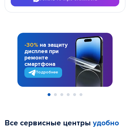
-30%
на защиту
дисплея при
ремонте
смартфона
Подробнее
Item
1
of
Все сервисные центры
удобно
6