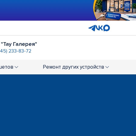
 "Тау Галерея"
845) 233-83-72
ынок Солнечный"
247-93-15
шетов
Ремонт
других устройств
Ц "Облака"
36