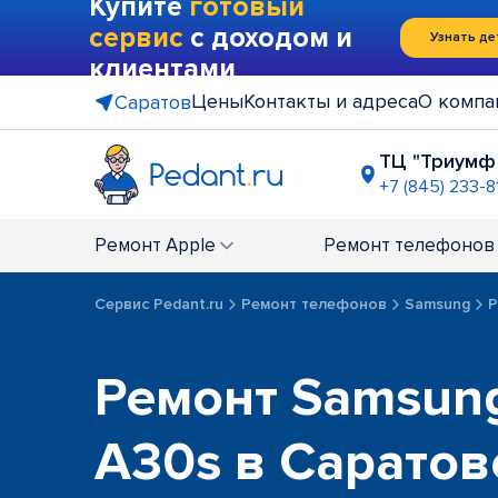
Купите
готовый
сервис
с доходом и
Узнать де
клиентами
Цены
Контакты и адреса
О компа
Саратов
ТЦ "Триумф
+7 (845) 233-8
ост. "6-й 
+7 (845) 23
Ремонт
Apple
Ремонт
телефонов
ТЦ "Оран
+7 (845) 233
Сервис Pedant.ru
Ремонт телефонов
Samsung
Р
ул. Радищ
+7 (845) 23
Ремонт Samsung
A30s в Саратов