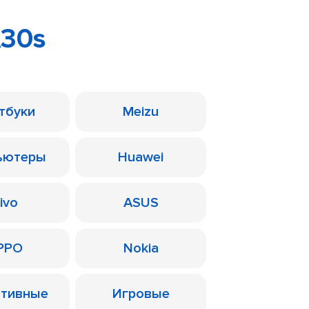
A30s
тбуки
Meizu
ьютеры
Huawei
ivo
ASUS
PPO
Nokia
ативные
Игровые