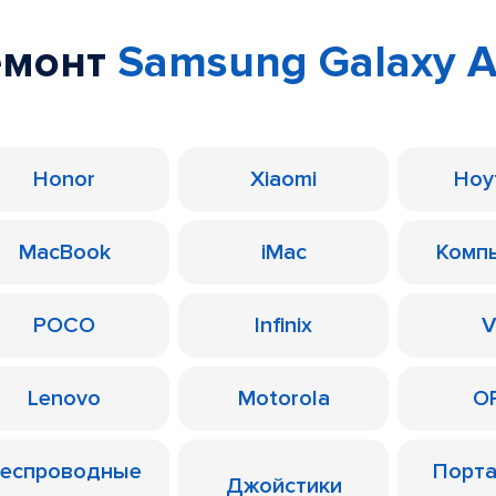
емонт
Samsung Galaxy 
Honor
Xiaomi
Ноу
MacBook
iMac
Комп
POCO
Infinix
V
Lenovo
Motorola
O
еспроводные
Порт
Джойстики