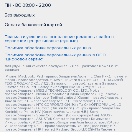
ПН - ВС 08:00 - 22:00
Без выходных
Оплата банковской картой
Правила и условия на выполнение ремонтных работ в
сервисном центре типовые (единые)
Политика обработки персональных данных
Политика обработки персональных данных в ООО
"Цифровой сервис"
Для улучшения качества обслуживания ваш разговор может быть
записан
iPhone, Macbook, iPad - правообладатель Apple Inc. (Эпл Инк.); Huawei и
Honor - правообладатель HUAWEI TECHNOLOGIES CO., LTD. (ХУАВЕЙ
ТЕКНОЛОДЖИС КО., ЛТД.); Samsung – правообладатель Samsung
Electronics Co. Ltd. (Самсунг Электроникс Ко., Лтд.); MEIZU -
правообладатель MEIZU TECHNOLOGY CO., LTD.; Nokia -
правообладатель Nokia Corporation (Нокиа Корпорейшн); Lenovo -
правообладатель Lenovo (Beijing) Limited; Xiaomi - правообладатель
Xiaomi Inc.; ZTE - правообладатель ZTE Corporation; HTC -
правообладатель HTC CORPORATION (Эйч-Ти-Си КОРПОРЕЙШН); LG -
правообладатель LG Corp. (ЭлДжи Корп.); Philips - правообладатель
Koninklijke Philips N.V. (Конинклийке Филипс Н.В.); Sony -
правообладатель Sony Corporation (Сони Корпорейшн); ASUS -
правообладатель ASUSTeK Computer Inc. (Асустек Компьютер
Инкорпорейшн); ACER - правообладатель Acer Incorporated (Эйсер
Инкорпорейтед); DELL - правообладатель Dell Inc.(Делл Инк.); HP -
правообладатель HP Hewlett-Packard Group LLC (ЭйчПи Хьюлетт