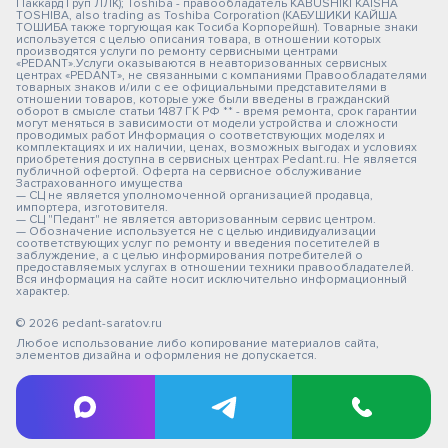
Паккард Груп ЛЛК); Toshiba - правообладатель KABUSHIKI KAISHA
TOSHIBA, also trading as Toshiba Corporation (КАБУШИКИ КАЙША
ТОШИБА также торгующая как Тосиба Корпорейшн). Товарные знаки
используется с целью описания товара, в отношении которых
производятся услуги по ремонту сервисными центрами
«PEDANT».Услуги оказываются в неавторизованных сервисных
центрах «PEDANT», не связанными с компаниями Правообладателями
товарных знаков и/или с ее официальными представителями в
отношении товаров, которые уже были введены в гражданский
оборот в смысле статьи 1487 ГК РФ ** - время ремонта, срок гарантии
могут меняться в зависимости от модели устройства и сложности
проводимых работ Информация о соответствующих моделях и
комплектациях и их наличии, ценах, возможных выгодах и условиях
приобретения доступна в сервисных центрах Pedant.ru. Не является
публичной офертой. Оферта на сервисное обслуживание
Застрахованного имущества
— СЦ не является уполномоченной организацией продавца,
импортера, изготовителя.
— СЦ "Педант" не является авторизованным сервис центром.
— Обозначение используется не с целью индивидуализации
соответствующих услуг по ремонту и введения посетителей в
заблуждение, а с целью информирования потребителей о
предоставляемых услугах в отношении техники правообладателей.
Вся информация на сайте носит исключительно информационный
характер.
© 2026 pedant-saratov.ru
Любое использование либо копирование материалов сайта,
элементов дизайна и оформления не допускается.