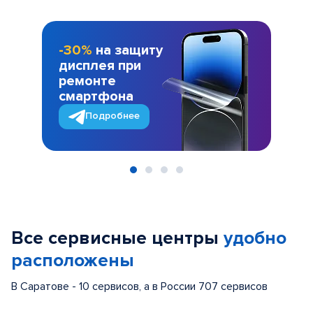
-30%
на защиту
дисплея при
ремонте
смартфона
Подробнее
Item
1
of
Все сервисные центры
удобно
4
расположены
В Саратове - 10 сервисов, а в России 707 сервисов