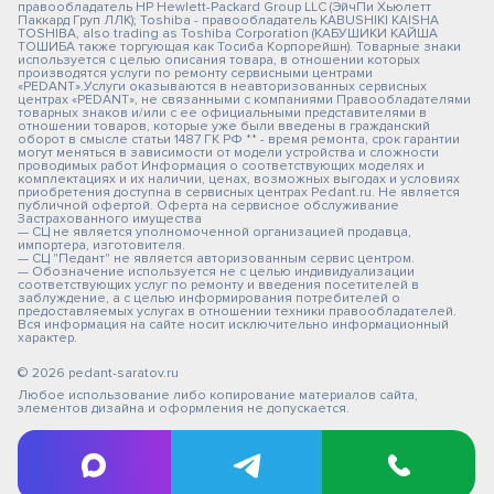
правообладатель HP Hewlett-Packard Group LLC (ЭйчПи Хьюлетт
Паккард Груп ЛЛК); Toshiba - правообладатель KABUSHIKI KAISHA
TOSHIBA, also trading as Toshiba Corporation (КАБУШИКИ КАЙША
ТОШИБА также торгующая как Тосиба Корпорейшн). Товарные знаки
используется с целью описания товара, в отношении которых
производятся услуги по ремонту сервисными центрами
«PEDANT».Услуги оказываются в неавторизованных сервисных
центрах «PEDANT», не связанными с компаниями Правообладателями
товарных знаков и/или с ее официальными представителями в
отношении товаров, которые уже были введены в гражданский
оборот в смысле статьи 1487 ГК РФ ** - время ремонта, срок гарантии
могут меняться в зависимости от модели устройства и сложности
проводимых работ Информация о соответствующих моделях и
комплектациях и их наличии, ценах, возможных выгодах и условиях
приобретения доступна в сервисных центрах Pedant.ru. Не является
публичной офертой. Оферта на сервисное обслуживание
Застрахованного имущества
— СЦ не является уполномоченной организацией продавца,
импортера, изготовителя.
— СЦ "Педант" не является авторизованным сервис центром.
— Обозначение используется не с целью индивидуализации
соответствующих услуг по ремонту и введения посетителей в
заблуждение, а с целью информирования потребителей о
предоставляемых услугах в отношении техники правообладателей.
Вся информация на сайте носит исключительно информационный
характер.
© 2026 pedant-saratov.ru
Любое использование либо копирование материалов сайта,
элементов дизайна и оформления не допускается.