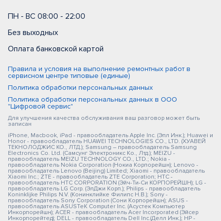
ПН - ВС 08:00 - 22:00
Без выходных
Оплата банковской картой
Правила и условия на выполнение ремонтных работ в
сервисном центре типовые (единые)
Политика обработки персональных данных
Политика обработки персональных данных в ООО
"Цифровой сервис"
Для улучшения качества обслуживания ваш разговор может быть
записан
iPhone, Macbook, iPad - правообладатель Apple Inc. (Эпл Инк.); Huawei и
Honor - правообладатель HUAWEI TECHNOLOGIES CO., LTD. (ХУАВЕЙ
ТЕКНОЛОДЖИС КО., ЛТД.); Samsung – правообладатель Samsung
Electronics Co. Ltd. (Самсунг Электроникс Ко., Лтд.); MEIZU -
правообладатель MEIZU TECHNOLOGY CO., LTD.; Nokia -
правообладатель Nokia Corporation (Нокиа Корпорейшн); Lenovo -
правообладатель Lenovo (Beijing) Limited; Xiaomi - правообладатель
Xiaomi Inc.; ZTE - правообладатель ZTE Corporation; HTC -
правообладатель HTC CORPORATION (Эйч-Ти-Си КОРПОРЕЙШН); LG -
правообладатель LG Corp. (ЭлДжи Корп.); Philips - правообладатель
Koninklijke Philips N.V. (Конинклийке Филипс Н.В.); Sony -
правообладатель Sony Corporation (Сони Корпорейшн); ASUS -
правообладатель ASUSTeK Computer Inc. (Асустек Компьютер
Инкорпорейшн); ACER - правообладатель Acer Incorporated (Эйсер
Инкорпорейтед); DELL - правообладатель Dell Inc.(Делл Инк.); HP -