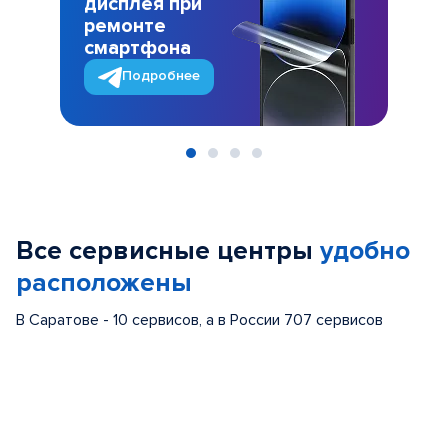
дисплея при
ремонте
смартфона
Подробнее
Item
1
of
Все сервисные центры
удобно
4
расположены
В Саратове - 10 сервисов, а в России 707 сервисов