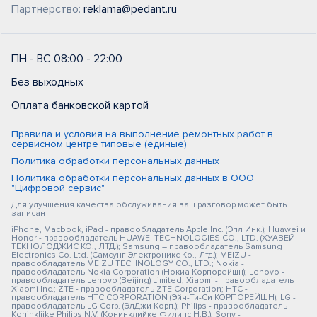
Партнерство:
reklama@pedant.ru
ПН - ВС 08:00 - 22:00
Без выходных
Оплата банковской картой
Правила и условия на выполнение ремонтных работ в
сервисном центре типовые (единые)
Политика обработки персональных данных
Политика обработки персональных данных в ООО
"Цифровой сервис"
Для улучшения качества обслуживания ваш разговор может быть
записан
iPhone, Macbook, iPad - правообладатель Apple Inc. (Эпл Инк.); Huawei и
Honor - правообладатель HUAWEI TECHNOLOGIES CO., LTD. (ХУАВЕЙ
ТЕКНОЛОДЖИС КО., ЛТД.); Samsung – правообладатель Samsung
Electronics Co. Ltd. (Самсунг Электроникс Ко., Лтд.); MEIZU -
правообладатель MEIZU TECHNOLOGY CO., LTD.; Nokia -
правообладатель Nokia Corporation (Нокиа Корпорейшн); Lenovo -
правообладатель Lenovo (Beijing) Limited; Xiaomi - правообладатель
Xiaomi Inc.; ZTE - правообладатель ZTE Corporation; HTC -
правообладатель HTC CORPORATION (Эйч-Ти-Си КОРПОРЕЙШН); LG -
правообладатель LG Corp. (ЭлДжи Корп.); Philips - правообладатель
Koninklijke Philips N.V. (Конинклийке Филипс Н.В.); Sony -