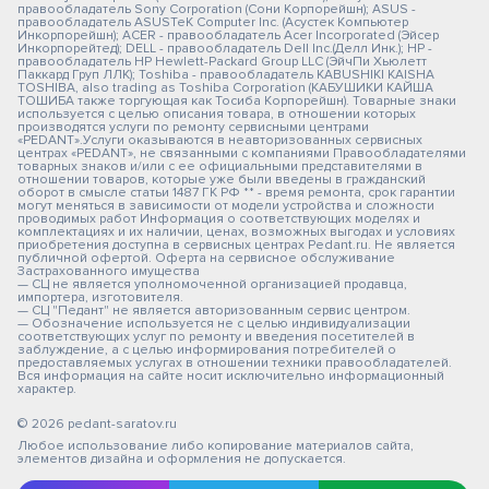
правообладатель Sony Corporation (Сони Корпорейшн); ASUS -
правообладатель ASUSTeK Computer Inc. (Асустек Компьютер
Инкорпорейшн); ACER - правообладатель Acer Incorporated (Эйсер
Инкорпорейтед); DELL - правообладатель Dell Inc.(Делл Инк.); HP -
правообладатель HP Hewlett-Packard Group LLC (ЭйчПи Хьюлетт
Паккард Груп ЛЛК); Toshiba - правообладатель KABUSHIKI KAISHA
TOSHIBA, also trading as Toshiba Corporation (КАБУШИКИ КАЙША
ТОШИБА также торгующая как Тосиба Корпорейшн). Товарные знаки
используется с целью описания товара, в отношении которых
производятся услуги по ремонту сервисными центрами
«PEDANT».Услуги оказываются в неавторизованных сервисных
центрах «PEDANT», не связанными с компаниями Правообладателями
товарных знаков и/или с ее официальными представителями в
отношении товаров, которые уже были введены в гражданский
оборот в смысле статьи 1487 ГК РФ ** - время ремонта, срок гарантии
могут меняться в зависимости от модели устройства и сложности
проводимых работ Информация о соответствующих моделях и
комплектациях и их наличии, ценах, возможных выгодах и условиях
приобретения доступна в сервисных центрах Pedant.ru. Не является
публичной офертой. Оферта на сервисное обслуживание
Застрахованного имущества
— СЦ не является уполномоченной организацией продавца,
импортера, изготовителя.
— СЦ "Педант" не является авторизованным сервис центром.
— Обозначение используется не с целью индивидуализации
соответствующих услуг по ремонту и введения посетителей в
заблуждение, а с целью информирования потребителей о
предоставляемых услугах в отношении техники правообладателей.
Вся информация на сайте носит исключительно информационный
характер.
© 2026 pedant-saratov.ru
Любое использование либо копирование материалов сайта,
элементов дизайна и оформления не допускается.