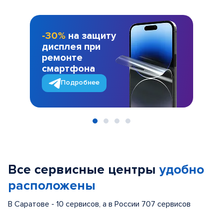
-30%
на защиту
дисплея при
ремонте
смартфона
Подробнее
Item
1
of
Все сервисные центры
удобно
4
расположены
В Саратове - 10 сервисов, а в России 707 сервисов