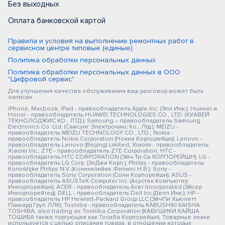
Без выходных
Оплата банковской картой
Правила и условия на выполнение ремонтных работ в
сервисном центре типовые (единые)
Политика обработки персональных данных
Политика обработки персональных данных в ООО
"Цифровой сервис"
Для улучшения качества обслуживания ваш разговор может быть
записан
iPhone, Macbook, iPad - правообладатель Apple Inc. (Эпл Инк.); Huawei и
Honor - правообладатель HUAWEI TECHNOLOGIES CO., LTD. (ХУАВЕЙ
ТЕКНОЛОДЖИС КО., ЛТД.); Samsung – правообладатель Samsung
Electronics Co. Ltd. (Самсунг Электроникс Ко., Лтд.); MEIZU -
правообладатель MEIZU TECHNOLOGY CO., LTD.; Nokia -
правообладатель Nokia Corporation (Нокиа Корпорейшн); Lenovo -
правообладатель Lenovo (Beijing) Limited; Xiaomi - правообладатель
Xiaomi Inc.; ZTE - правообладатель ZTE Corporation; HTC -
правообладатель HTC CORPORATION (Эйч-Ти-Си КОРПОРЕЙШН); LG -
правообладатель LG Corp. (ЭлДжи Корп.); Philips - правообладатель
Koninklijke Philips N.V. (Конинклийке Филипс Н.В.); Sony -
правообладатель Sony Corporation (Сони Корпорейшн); ASUS -
правообладатель ASUSTeK Computer Inc. (Асустек Компьютер
Инкорпорейшн); ACER - правообладатель Acer Incorporated (Эйсер
Инкорпорейтед); DELL - правообладатель Dell Inc.(Делл Инк.); HP -
правообладатель HP Hewlett-Packard Group LLC (ЭйчПи Хьюлетт
Паккард Груп ЛЛК); Toshiba - правообладатель KABUSHIKI KAISHA
TOSHIBA, also trading as Toshiba Corporation (КАБУШИКИ КАЙША
ТОШИБА также торгующая как Тосиба Корпорейшн). Товарные знаки
используется с целью описания товара, в отношении которых