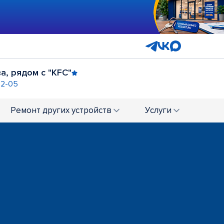
а, рядом с "KFC"
82-05
отив ТЦ "Детский Мир"
45) 233-80-48
Ремонт
других устройств
Услуги
Ц "Облака"
ТЦ "Триумф Молл"
6
+7 (845) 233-81-17