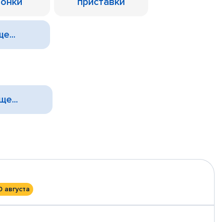
лонки
приставки
е...
ще...
0 августа