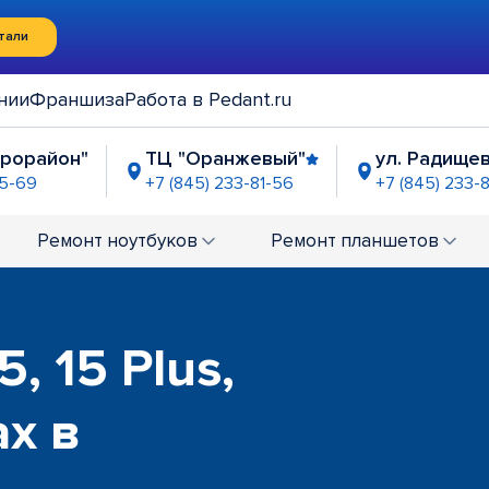
тали
нии
Франшиза
Работа в Pedant.ru
икрорайон"
ТЦ "Оранжевый"
ул. Радищев
85-69
+7 (845) 233-81-56
+7 (845) 233-
y Молл"
ост. "Рынок Солнечный"
напр
-81-68
+7 (845) 247-93-15
+7 (8
Ремонт
ноутбуков
Ремонт
планшетов
 Молл"
ТРК "Тау Галерея"
г. Энгельс, ТР
3-85-67
+7 (845) 233-83-72
+7 (845) 353-01-3
, 15 Plus,
ax в