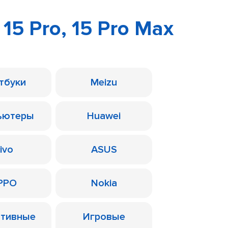
 15 Pro, 15 Pro Max
тбуки
Meizu
ьютеры
Huawei
ivo
ASUS
PPO
Nokia
ативные
Игровые