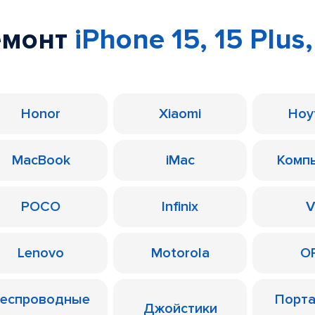
емонт
iPhone 15, 15 Plus,
Honor
Xiaomi
Ноу
MacBook
iMac
Комп
POCO
Infinix
V
Lenovo
Motorola
O
еспроводные
Порт
Джойстики