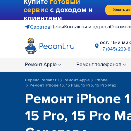
Купите
готовый
сервис
с доходом и
Узнать де
клиентами
Цены
Контакты и адреса
О компа
Саратов
ост. "6-й м
+7 (845) 233-
ТРЦ "Happ
+7 (845) 233
Ремонт
Apple
Ремонт
телефонов
ТРЦ "Сити
+7 (845) 23
Сервис Pedant.ru
Ремонт Apple
iPhone
Ремонт iPhone 15, 15 Plus, 15 Pro, 15 Pro Max
Ремонт iPhone 15
15 Pro, 15 Pro M