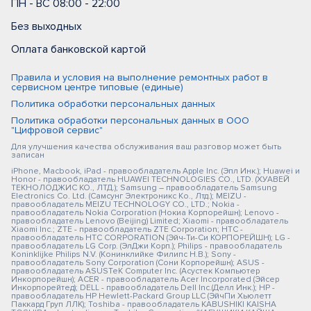
ПН - ВС 08:00 - 22:00
Без выходных
Оплата банковской картой
Правила и условия на выполнение ремонтных работ в
сервисном центре типовые (единые)
Политика обработки персональных данных
Политика обработки персональных данных в ООО
"Цифровой сервис"
Для улучшения качества обслуживания ваш разговор может быть
записан
iPhone, Macbook, iPad - правообладатель Apple Inc. (Эпл Инк.); Huawei и
Honor - правообладатель HUAWEI TECHNOLOGIES CO., LTD. (ХУАВЕЙ
ТЕКНОЛОДЖИС КО., ЛТД.); Samsung – правообладатель Samsung
Electronics Co. Ltd. (Самсунг Электроникс Ко., Лтд.); MEIZU -
правообладатель MEIZU TECHNOLOGY CO., LTD.; Nokia -
правообладатель Nokia Corporation (Нокиа Корпорейшн); Lenovo -
правообладатель Lenovo (Beijing) Limited; Xiaomi - правообладатель
Xiaomi Inc.; ZTE - правообладатель ZTE Corporation; HTC -
правообладатель HTC CORPORATION (Эйч-Ти-Си КОРПОРЕЙШН); LG -
правообладатель LG Corp. (ЭлДжи Корп.); Philips - правообладатель
Koninklijke Philips N.V. (Конинклийке Филипс Н.В.); Sony -
правообладатель Sony Corporation (Сони Корпорейшн); ASUS -
правообладатель ASUSTeK Computer Inc. (Асустек Компьютер
Инкорпорейшн); ACER - правообладатель Acer Incorporated (Эйсер
Инкорпорейтед); DELL - правообладатель Dell Inc.(Делл Инк.); HP -
правообладатель HP Hewlett-Packard Group LLC (ЭйчПи Хьюлетт
Паккард Груп ЛЛК); Toshiba - правообладатель KABUSHIKI KAISHA