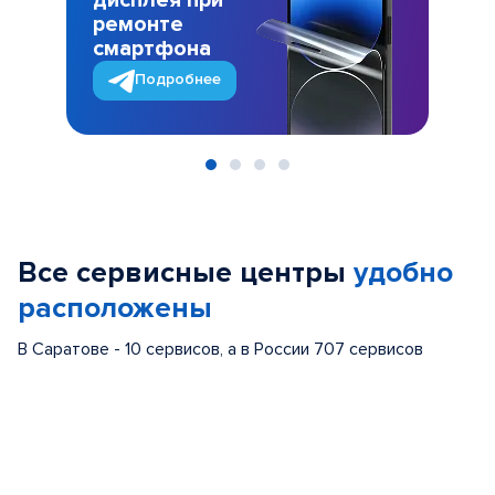
дисплея при
ремонте
смартфона
Подробнее
Item
1
of
Все сервисные центры
удобно
4
расположены
В Саратове - 10 сервисов, а в России 707 сервисов