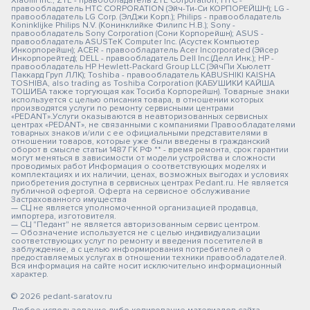
Xiaomi Inc.; ZTE - правообладатель ZTE Corporation; HTC -
правообладатель HTC CORPORATION (Эйч-Ти-Си КОРПОРЕЙШН); LG -
правообладатель LG Corp. (ЭлДжи Корп.); Philips - правообладатель
Koninklijke Philips N.V. (Конинклийке Филипс Н.В.); Sony -
правообладатель Sony Corporation (Сони Корпорейшн); ASUS -
правообладатель ASUSTeK Computer Inc. (Асустек Компьютер
Инкорпорейшн); ACER - правообладатель Acer Incorporated (Эйсер
Инкорпорейтед); DELL - правообладатель Dell Inc.(Делл Инк.); HP -
правообладатель HP Hewlett-Packard Group LLC (ЭйчПи Хьюлетт
Паккард Груп ЛЛК); Toshiba - правообладатель KABUSHIKI KAISHA
TOSHIBA, also trading as Toshiba Corporation (КАБУШИКИ КАЙША
ТОШИБА также торгующая как Тосиба Корпорейшн). Товарные знаки
используется с целью описания товара, в отношении которых
производятся услуги по ремонту сервисными центрами
«PEDANT».Услуги оказываются в неавторизованных сервисных
центрах «PEDANT», не связанными с компаниями Правообладателями
товарных знаков и/или с ее официальными представителями в
отношении товаров, которые уже были введены в гражданский
оборот в смысле статьи 1487 ГК РФ ** - время ремонта, срок гарантии
могут меняться в зависимости от модели устройства и сложности
проводимых работ Информация о соответствующих моделях и
комплектациях и их наличии, ценах, возможных выгодах и условиях
приобретения доступна в сервисных центрах Pedant.ru. Не является
публичной офертой. Оферта на сервисное обслуживание
Застрахованного имущества
— СЦ не является уполномоченной организацией продавца,
импортера, изготовителя.
— СЦ "Педант" не является авторизованным сервис центром.
— Обозначение используется не с целью индивидуализации
соответствующих услуг по ремонту и введения посетителей в
заблуждение, а с целью информирования потребителей о
предоставляемых услугах в отношении техники правообладателей.
Вся информация на сайте носит исключительно информационный
характер.
© 2026 pedant-saratov.ru