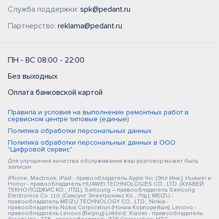
Служба поддержки:
spk@pedant.ru
Партнерство:
reklama@pedant.ru
ПН - ВС 08:00 - 22:00
Без выходных
Оплата банковской картой
Правила и условия на выполнение ремонтных работ в
сервисном центре типовые (единые)
Политика обработки персональных данных
Политика обработки персональных данных в ООО
"Цифровой сервис"
Для улучшения качества обслуживания ваш разговор может быть
записан
iPhone, Macbook, iPad - правообладатель Apple Inc. (Эпл Инк.); Huawei и
Honor - правообладатель HUAWEI TECHNOLOGIES CO., LTD. (ХУАВЕЙ
ТЕКНОЛОДЖИС КО., ЛТД.); Samsung – правообладатель Samsung
Electronics Co. Ltd. (Самсунг Электроникс Ко., Лтд.); MEIZU -
правообладатель MEIZU TECHNOLOGY CO., LTD.; Nokia -
правообладатель Nokia Corporation (Нокиа Корпорейшн); Lenovo -
правообладатель Lenovo (Beijing) Limited; Xiaomi - правообладатель