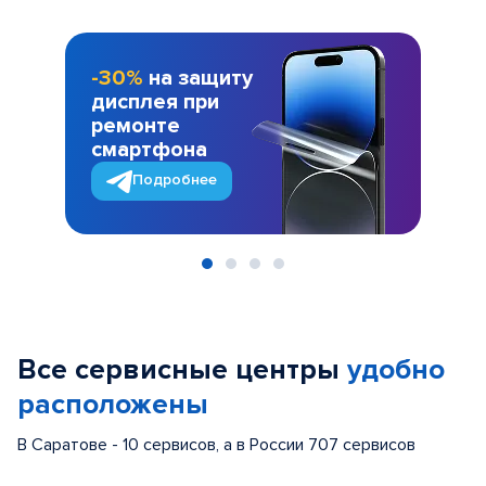
-30%
на защиту
дисплея при
ремонте
смартфона
Подробнее
Item
1
of
Все сервисные центры
удобно
4
расположены
В Саратове - 10 сервисов, а в России 707 сервисов