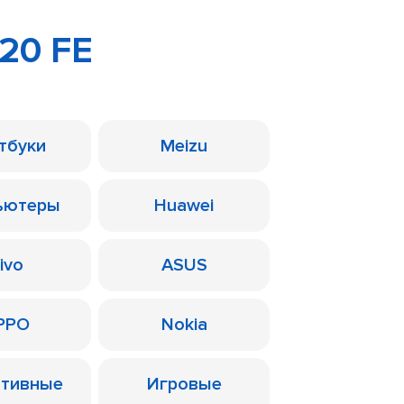
20 FE
тбуки
Meizu
ьютеры
Huawei
ivo
ASUS
PPO
Nokia
ативные
Игровые