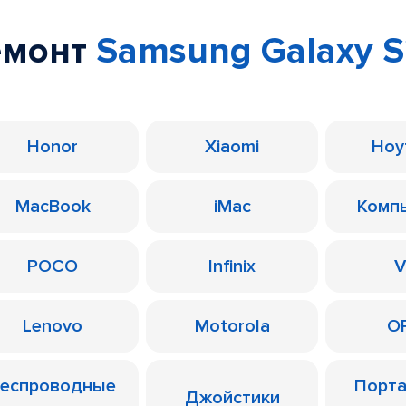
емонт
Samsung Galaxy S
Honor
Xiaomi
Ноу
MacBook
iMac
Комп
POCO
Infinix
V
Lenovo
Motorola
O
еспроводные
Порт
Джойстики