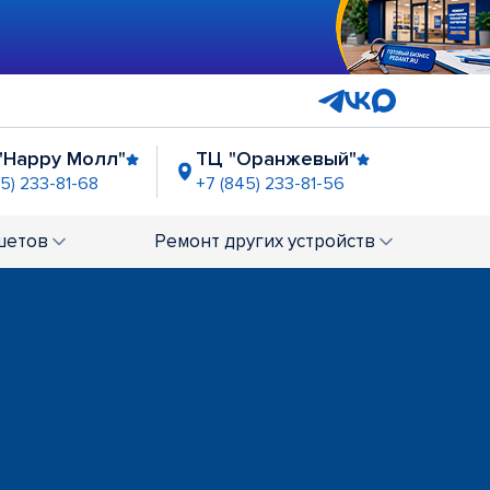
"Happy Молл"
ТЦ "Оранжевый"
5) 233-81-68
+7 (845) 233-81-56
Детский Мир"
48
шетов
Ремонт
других устройств
ТЦ "Триумф Молл"
+7 (845) 233-81-17