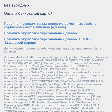
Без выходных
Оплата банковской картой
Правила и условия на выполнение ремонтных работ в
сервисном центре типовые (единые)
Политика обработки персональных данных
Политика обработки персональных данных в ООО
"Цифровой сервис"
Для улучшения качества обслуживания ваш разговор может быть
записан
iPhone, Macbook, iPad - правообладатель Apple Inc. (Эпл Инк.); Huawei и
Honor - правообладатель HUAWEI TECHNOLOGIES CO., LTD. (ХУАВЕЙ
ТЕКНОЛОДЖИС КО., ЛТД.); Samsung – правообладатель Samsung
Electronics Co. Ltd. (Самсунг Электроникс Ко., Лтд.); MEIZU -
правообладатель MEIZU TECHNOLOGY CO., LTD.; Nokia -
правообладатель Nokia Corporation (Нокиа Корпорейшн); Lenovo -
правообладатель Lenovo (Beijing) Limited; Xiaomi - правообладатель
Xiaomi Inc.; ZTE - правообладатель ZTE Corporation; HTC -
правообладатель HTC CORPORATION (Эйч-Ти-Си КОРПОРЕЙШН); LG -
правообладатель LG Corp. (ЭлДжи Корп.); Philips - правообладатель
Koninklijke Philips N.V. (Конинклийке Филипс Н.В.); Sony -
правообладатель Sony Corporation (Сони Корпорейшн); ASUS -
правообладатель ASUSTeK Computer Inc. (Асустек Компьютер
Инкорпорейшн); ACER - правообладатель Acer Incorporated (Эйсер
Инкорпорейтед); DELL - правообладатель Dell Inc.(Делл Инк.); HP -
правообладатель HP Hewlett-Packard Group LLC (ЭйчПи Хьюлетт
Паккард Груп ЛЛК); Toshiba - правообладатель KABUSHIKI KAISHA
TOSHIBA, also trading as Toshiba Corporation (КАБУШИКИ КАЙША
ТОШИБА также торгующая как Тосиба Корпорейшн). Товарные знаки