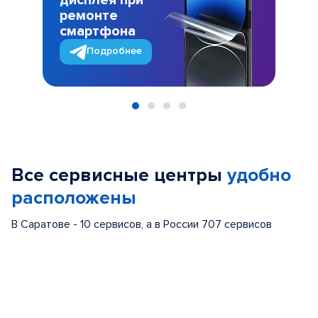
дисплея при
ремонте
смартфона
Подробнее
Item
1
of
Все сервисные центры
удобно
4
расположены
В Саратове - 10 сервисов, а в России 707 сервисов