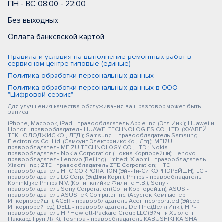
ПН - ВС 08:00 - 22:00
Без выходных
Оплата банковской картой
Правила и условия на выполнение ремонтных работ в
сервисном центре типовые (единые)
Политика обработки персональных данных
Политика обработки персональных данных в ООО
"Цифровой сервис"
Для улучшения качества обслуживания ваш разговор может быть
записан
iPhone, Macbook, iPad - правообладатель Apple Inc. (Эпл Инк.); Huawei и
Honor - правообладатель HUAWEI TECHNOLOGIES CO., LTD. (ХУАВЕЙ
ТЕКНОЛОДЖИС КО., ЛТД.); Samsung – правообладатель Samsung
Electronics Co. Ltd. (Самсунг Электроникс Ко., Лтд.); MEIZU -
правообладатель MEIZU TECHNOLOGY CO., LTD.; Nokia -
правообладатель Nokia Corporation (Нокиа Корпорейшн); Lenovo -
правообладатель Lenovo (Beijing) Limited; Xiaomi - правообладатель
Xiaomi Inc.; ZTE - правообладатель ZTE Corporation; HTC -
правообладатель HTC CORPORATION (Эйч-Ти-Си КОРПОРЕЙШН); LG -
правообладатель LG Corp. (ЭлДжи Корп.); Philips - правообладатель
Koninklijke Philips N.V. (Конинклийке Филипс Н.В.); Sony -
правообладатель Sony Corporation (Сони Корпорейшн); ASUS -
правообладатель ASUSTeK Computer Inc. (Асустек Компьютер
Инкорпорейшн); ACER - правообладатель Acer Incorporated (Эйсер
Инкорпорейтед); DELL - правообладатель Dell Inc.(Делл Инк.); HP -
правообладатель HP Hewlett-Packard Group LLC (ЭйчПи Хьюлетт
Паккард Груп ЛЛК); Toshiba - правообладатель KABUSHIKI KAISHA