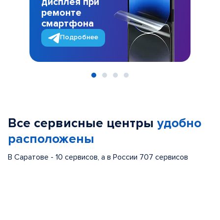
дисплея при
ремонте
смартфона
Подробнее
Item
1
of
Все сервисные центры
удобно
4
расположены
В Саратове - 10 сервисов, а в России 707 сервисов