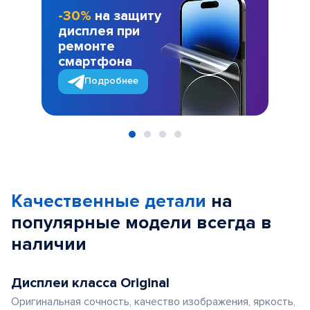
-30%
на защиту
дисплея при
ремонте
смартфона
Подробнее
Item
1
of
Качественные детали
на
4
популярные
модели
всегда в
наличии
Дисплеи класса Original
Оригинальная сочность, качество изображения, яркость,