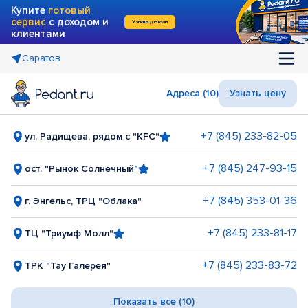
Купите
готовый
сервис
с доходом и
Узнать детали
клиентами
Саратов
Адреса (10)
Узнать цену
+7 (845) 233-82-05
ул. Радищева, рядом с "KFC"
+7 (845) 247-93-15
ост. "Рынок Солнечный"
+7 (845) 353-01-36
г. Энгельс, ТРЦ "Облака"
+7 (845) 233-81-17
ТЦ "Триумф Молл"
+7 (845) 233-83-72
ТРК "Тау Галерея"
Показать все (10)