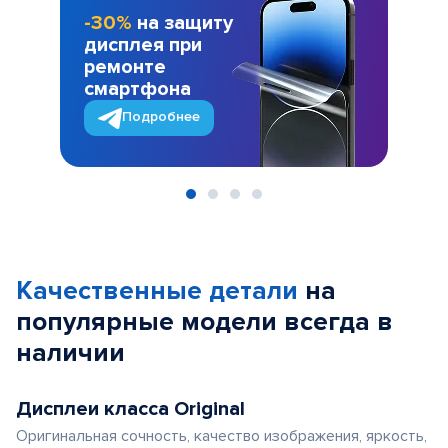
-30%
на защиту
дисплея при
ремонте
смартфона
Подробнее
Item
1
of
Качественные детали
на
4
популярные
модели
всегда в
наличии
Дисплеи класса Original
Оригинальная сочность, качество изображения, яркость,